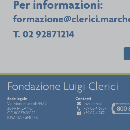
Per informazioni:
formazione@clerici.marche
T. 02 92871214
Fondazione Luigi Clerici
Sede legale
Contatti
Via Montecuccoli 44/2
Invia email
20147 MILANO
+39 02 416757
C.F. 80037690155
+39 02 417476
P.IVA 07257640156