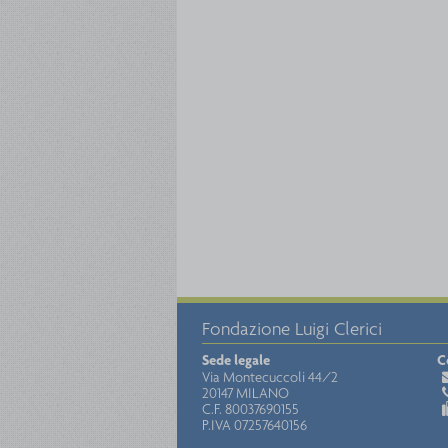
Fondazione Luigi Clerici
Sede legale
C
Via Montecuccoli 44/2
20147 MILANO
C.F. 80037690155
P.IVA 07257640156