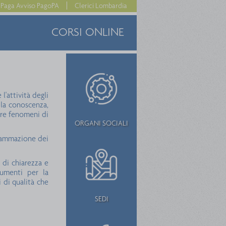
Paga Avviso PagoPA
Clerici Lombardia
CORSI ONLINE
l'attività degli
e la conoscenza,
nire fenomeni di
ORGANI SOCIALI
ogrammazione dei
 di chiarezza e
trumenti per la
i di qualità che
SEDI