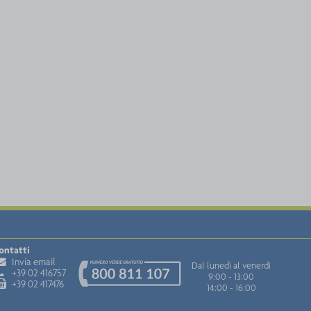
ontatti
Invia email
Dal lunedì al venerdì
+39 02 416757
9:00 - 13:00
+39 02 417476
14:00 - 16:00