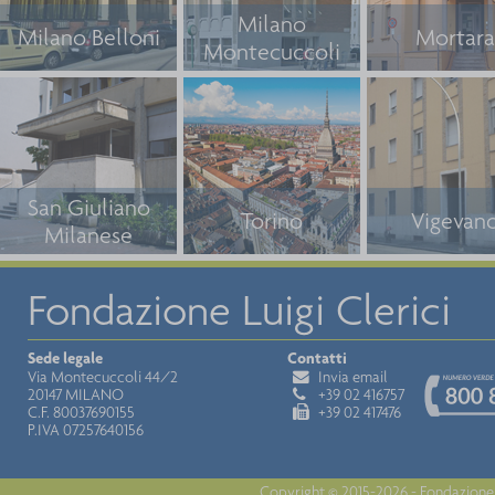
Milano
Milano Belloni
Mortara
Montecuccoli
San Giuliano
Torino
Vigevan
Milanese
Fondazione Luigi Clerici
Sede legale
Contatti
Via Montecuccoli 44/2
Invia email
20147 MILANO
+39 02 416757
C.F. 80037690155
+39 02 417476
P.IVA 07257640156
Copyright © 2015-2026 - Fondazione 