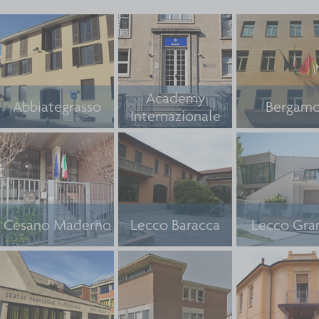
Academy
Abbiategrasso
Bergam
Internazionale
Cesano Maderno
Lecco Baracca
Lecco Gra