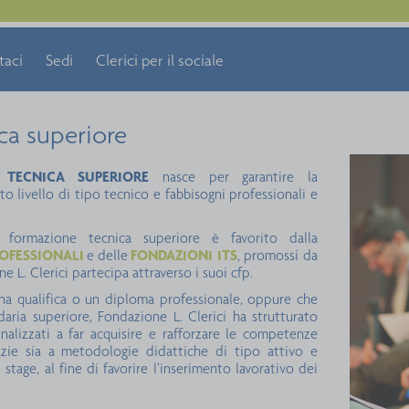
taci
Sedi
Clerici per il sociale
ca superiore
 TECNICA SUPERIORE
nasce per garantire la
o livello di tipo tecnico e fabbisogni professionali e
i formazione tecnica superiore è favorito dalla
OFESSIONALI
e delle
FONDAZIONI ITS
, promossi da
 L. Clerici partecipa attraverso i suoi cfp.
na qualifica o un diploma professionale, oppure che
ria superiore, Fondazione L. Clerici ha strutturato
inalizzati a far acquisire e rafforzare le competenze
grazie sia a metodologie didattiche di tipo attivo e
 stage, al fine di favorire l’inserimento lavorativo dei