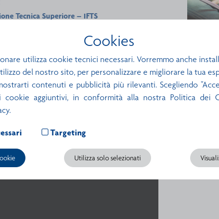
:
ione Tecnica Superiore – IFTS
li
Istituti Tecnici Superiori – ITS
Diploma
Cookies
onare utilizza cookie tecnici necessari. Vorremmo anche install
ci sono anche altre opportunità per te!
utilizzo del nostro sito, per personalizzare e migliorare la tua e
ARANZIA GIOVANI
e partecipare a programmi di orientamento, form
mostrarti contenuti e pubblicità più rilevanti. Scegliendo "Accet
ti cookie aggiuntivi, in conformità alla nostra Politica dei
acy.
essari
Targeting
cookie
Utilizza solo selezionati
Visual