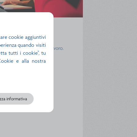
are cookie aggiuntivi
sperienza quando visiti
azione e inserimento al lavoro.
ta tutti i cookie", tu
 Cookie e alla nostra
izza informativa