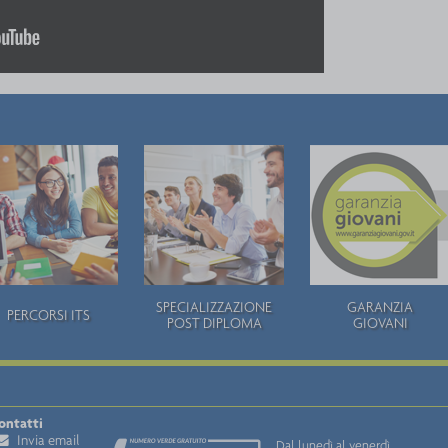
SPECIALIZZAZIONE
GARANZIA
PERCORSI ITS
POST DIPLOMA
GIOVANI
ontatti
Invia email
Dal lunedì al venerdì