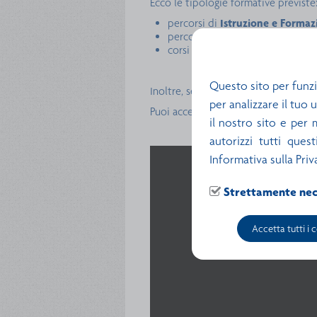
Ecco le tipologie formative previste
percorsi di
Istruzione e Formaz
percorsi realizzati all’interno deg
corsi di
Specializzazione Post 
Questo sito per funzi
Inoltre, se sei un
giovane under 29
per analizzare il tuo 
Puoi accedere al sistema dotale di
G
il nostro sito e per 
autorizzi tutti ques
Informativa sulla Priv
Strettamente nec
Accetta tutti i 