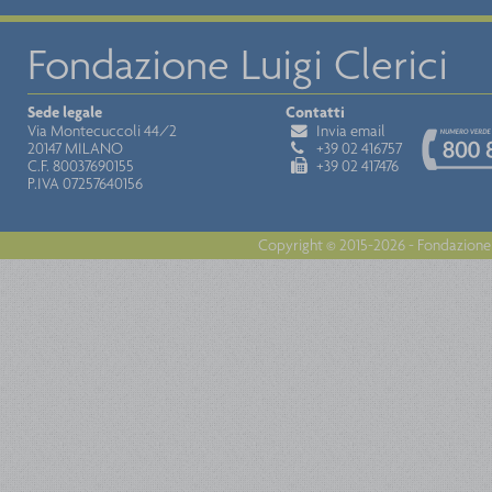
Fondazione Luigi Clerici
Sede legale
Contatti
Via Montecuccoli 44/2
Invia email
20147 MILANO
+39 02 416757
C.F. 80037690155
+39 02 417476
P.IVA 07257640156
Copyright © 2015-2026 - Fondazione 