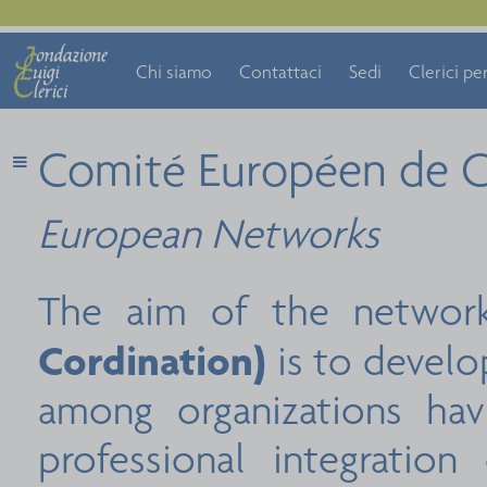
Chi siamo
Contattaci
Sedi
Clerici per
Comité Européen de C
European Networks
The aim of the netwo
Cordination)
is to develo
among organizations hav
professional integratio