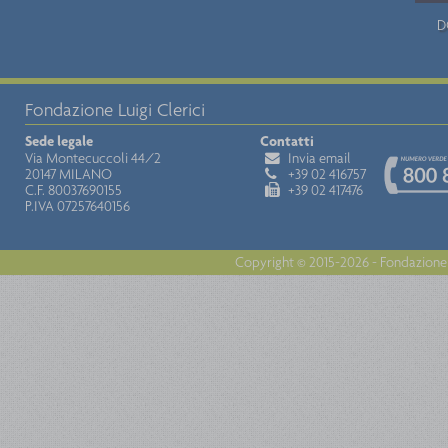
D
Fondazione Luigi Clerici
Sede legale
Contatti
Via Montecuccoli 44/2
Invia email
20147 MILANO
+39 02 416757
C.F. 80037690155
+39 02 417476
P.IVA 07257640156
Copyright © 2015-2026 - Fondazione 