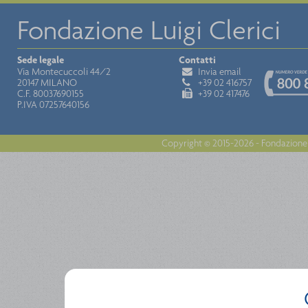
Fondazione Luigi Clerici
Sede legale
Contatti
Via Montecuccoli 44/2
Invia email
20147 MILANO
+39 02 416757
C.F. 80037690155
+39 02 417476
P.IVA 07257640156
Copyright © 2015-2026 - Fondazione 