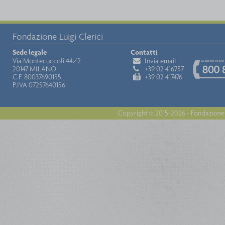
Fondazione Luigi Clerici
Sede legale
Contatti
Via Montecuccoli 44/2
Invia email
20147 MILANO
+39 02 416757
C.F. 80037690155
+39 02 417476
P.IVA 07257640156
Copyright © 2015-2026 - Fondazione 